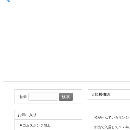
大規模修繕
検索:
お気に入り
私が住んでいるマンシ
■
ゴムスポンジ加工
新築で入居して２７年