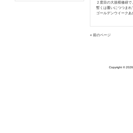
２度目の大規模修繕で
暫くは覆いにつつまれ
ゴールデンウイークあ
« 前のページ
Copyright © 20